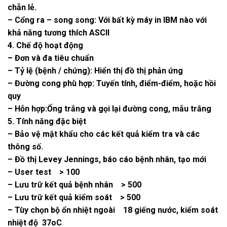
chẵn lẻ.
– Cổng ra – song song: Với bất kỳ máy in IBM nào với
khả năng tương thích ASCII
4. Chế độ hoạt động
– Đơn và đa tiêu chuẩn
– Tỷ lệ (bệnh / chứng): Hiển thị đồ thị phản ứng
– Đường cong phù hợp: Tuyến tính, điểm-điểm, hoặc hồi
quy
– Hỗn hợp:Ống trắng và gọi lại đường cong, mẫu trắng
5. Tính năng đặc biệt
– Bảo vệ mật khẩu cho các kết quả kiểm tra và các
thông số.
– Đồ thị Levey Jennings, báo cáo bệnh nhân, tạo mới
– User test > 100
– Lưu trữ kết quả bệnh nhân > 500
– Lưu trữ kết quả kiểm soát > 500
– Tùy chọn bộ ổn nhiệt ngoài 18 giếng nước, kiểm soát
nhiệt độ 37oC