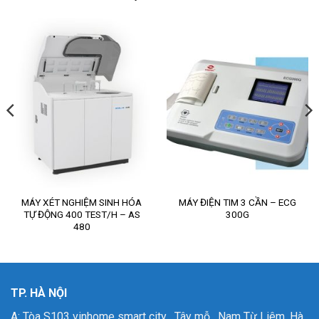
MÁY XÉT NGHIỆM SINH HÓA
MÁY ĐIỆN TIM 3 CẦN – ECG
TỰ ĐỘNG 400 TEST/H – AS
300G
480
TP. HÀ NỘI
A: Tòa S103 vinhome smart city , Tây mỗ , Nam Từ Liêm, Hà