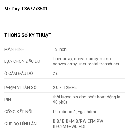
Mr Duy: 0367773501
THÔNG SỐ KỸ THUẬT
MÀN HÌNH
15 Inch
Liner array, convex array, micro
LỰA CHỌN ĐẦU DÒ
convex array, liner rectal transducer
Ở CẮM ĐẦU DÒ
2 ổ
PHẠM VI TẦN SỐ
2.0 ~ 12MHz
thời lượng pin cho phát hoạt dộng là
PIN
90 phút
CỔNG KẾT NỐI
Usb, dicom1, vga, hdmi
B B/ B B+M B/PW CFM PW
CHẾ ĐỘ HÌNH ẢNH
B+CFM+PWD PDI