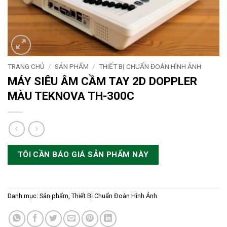
TRANG CHỦ
/
SẢN PHẨM
/
THIẾT BỊ CHUẨN ĐOÁN HÌNH ẢNH
MÁY SIÊU ÂM CẦM TAY 2D DOPPLER
MÀU TEKNOVA TH-300C
TÔI CẦN BÁO GIÁ SẢN PHẨM NÀY
Danh mục:
Sản phẩm
,
Thiết Bị Chuẩn Đoán Hình Ảnh