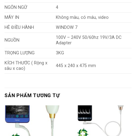
NGÔN NGỮ
4
MÁY IN
Không màu, có máu, video
HÊ ĐIỀU HÀNH
WINDOW 7
100V – 240V 50/60hz 19V/3A DC
NGUỒN
Adapter
TRỌNG LƯỢNG
3KG
KÍCH THƯỚC ( Rộng x
445 x 240 x 475 mm
sâu x cao)
SẢN PHẨM TƯƠNG TỰ