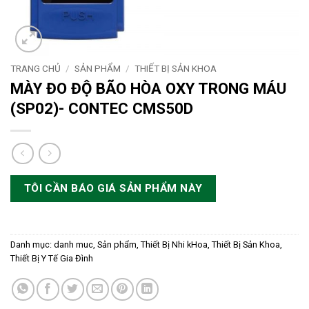
TRANG CHỦ
/
SẢN PHẨM
/
THIẾT BỊ SẢN KHOA
MÀY ĐO ĐỘ BÃO HÒA OXY TRONG MÁU
(SP02)- CONTEC CMS50D
TÔI CẦN BÁO GIÁ SẢN PHẨM NÀY
Danh mục:
danh muc
,
Sản phẩm
,
Thiết Bị Nhi kHoa
,
Thiết Bị Sản Khoa
,
Thiết Bị Y Tế Gia Đình