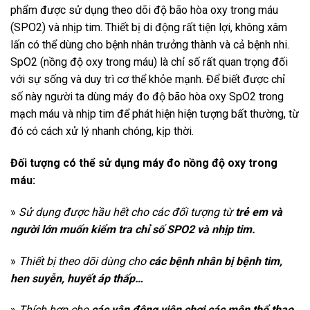
phẩm được sử dụng theo dõi độ bão hòa oxy trong máu
(SPO2) và nhịp tim. Thiết bị di động rất tiện lợi, không xâm
lấn có thể dùng cho bệnh nhân trưởng thành và cả bệnh nhi.
SpO2 (nồng độ oxy trong máu) là chỉ số rất quan trọng đối
với sự sống và duy trì cơ thể khỏe mạnh. Để biết được chỉ
số này người ta dùng máy đo độ bão hòa oxy SpO2 trong
mạch máu và nhịp tim để phát hiện hiện tượng bất thường, từ
đó có cách xử lý nhanh chóng, kịp thời.
Đối tượng có thể sử dụng máy đo nồng độ oxy trong
máu:
»
Sử dụng được hầu hết cho các đối tượng
từ
trẻ em và
người lớn muốn kiểm tra chỉ số SPO2 và nhịp tim.
»
Thiết bị theo dõi dùng cho
các bệnh nhân bị bệnh tim,
hen suyễn, huyết áp thấp…
»
Thích hợp cho
các vận động viên chơi các môn thể thao