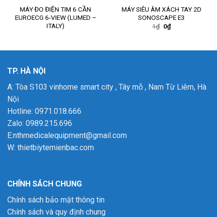
MÁY ĐO ĐIỆN TIM 6 CẦN
MÁY SIÊU ÂM XÁCH TAY 2D
EUROECG 6-VIEW (LUMED –
SONOSCAPE E3
ITALY)
Giá
Giá
1
₫
0
₫
gốc
hiện
là:
tại
1₫.
là:
0₫.
TP. HÀ NỘI
A: Tòa S103 vinhome smart city , Tây mỗ , Nam Từ Liêm, Hà
Nội
Hotline: 0971.018.666
Zalo: 0989.215.696
E:nthmedicalequipment@gmail.com
W:
thietbiytemienbac.com
CHÍNH SÁCH CHUNG
Chính sách bảo mật thông tin
Chính sách và quy định chung