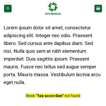
Bỏ
qua
nội
dung
Lorem ipsum dolor sit amet, consectetur
adipiscing elit. Integer nec odio. Praesent
libero. Sed cursus ante dapibus diam. Sed
nisi. Nulla quis sem at nibh elementum
imperdiet. Duis sagittis ipsum. Praesent
mauris. Fusce nec tellus sed augue semper
porta. Mauris massa. Vestibulum lacinia arcu
eget nulla.
Block
"faq-accordian"
not found