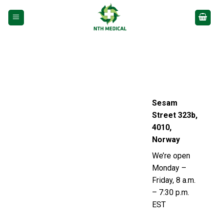
Bỏ
qua
nội
dung
Sesam
Street 323b,
4010,
Norway
We’re open
Monday –
Friday, 8 a.m.
– 7:30 p.m.
EST