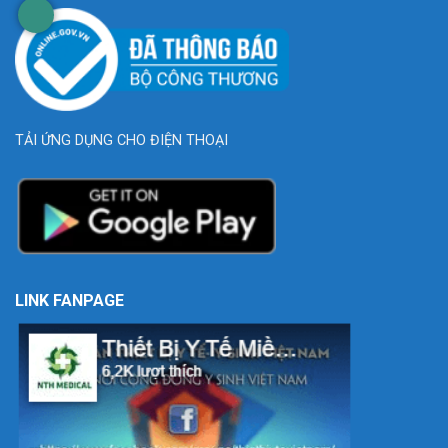
TẢI ỨNG DỤNG CHO ĐIỆN THOẠI
LINK FANPAGE